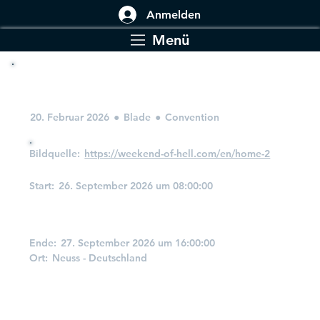
Anmelden
Menü
Weekend of Hell
20. Februar 2026
●
Blade
●
Convention
Bildquelle:
https://weekend-of-hell.com/en/home-2
Start:
26. September 2026 um 08:00:00
Wann und Wo
Ende:
27. September 2026 um 16:00:00
Ort:
Neuss - Deutschland
Details