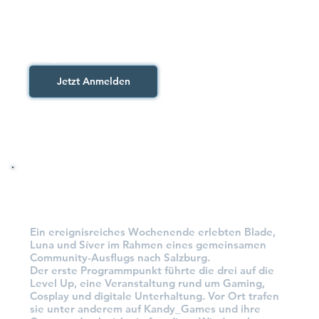
gemeinsames Erleben im Mittelpunkt dieses 
Ausflugs stehen werden.
Angemeldete Teilnehmer/innen
Jetzt Anmelden
Der Rückblick
Ein ereignisreiches Wochenende erlebten Blade,
Luna und Síver im Rahmen eines gemeinsamen
Community-Ausflugs nach Salzburg.
Der erste Programmpunkt führte die drei auf die
Level Up, eine Veranstaltung rund um Gaming,
Cosplay und digitale Unterhaltung. Vor Ort trafen
sie unter anderem auf Kandy_Games und ihre