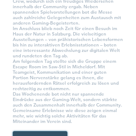
Crew, wodurch sich ein freudiges Wiedersehen
innerhalb der Community ergab. Neben
spannenden Spielvorstellungen bot die Messe
auch zahlreiche Gelegenheiten zum Austausch mit
anderen Gaming-Begeisterten.
Im Anschluss blieb noch Zeit für einen Besuch im
Haus der Natur in Salzburg. Die vielseitigen
Ausstellungen – von prähistorischen Lebensformen
bis hin zu interaktiven Erlebnisstationen – boten
eine interessante Abwechslung zur digitalen Welt
und rundeten den Tag ab.
Am folgenden Tag stellte sich die Gruppe einem
Escape Room im Saw-Stil in Micheldorf. Mit
Teamgeist, Kommunikation und einer guten
Portion Nervenstärke gelang es ihnen, die
herausfordernden Rätsel erfolgreich zu lösen und
rechtzeitig zu entkommen.
Das Wochenende bot nicht nur spannende
Eindrücke aus der Gaming-Welt, sondern stärkte
auch den Zusammenhalt innerhalb der Community.
Gemeinsame Erlebnisse wie diese zeigen einmal
mehr, wie wichtig solche Aktivitäten für das
Miteinander im Verein sind.