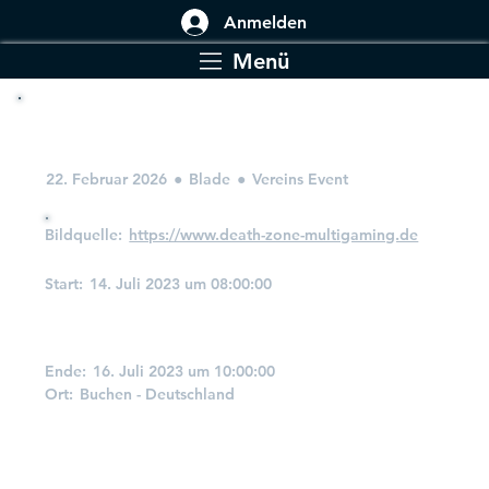
Anmelden
Menü
Communitytreffen 2023
22. Februar 2026
●
Blade
●
Vereins Event
Bildquelle:
https://www.death-zone-multigaming.de
Start:
14. Juli 2023 um 08:00:00
Wann und Wo
Ende:
16. Juli 2023 um 10:00:00
Ort:
Buchen - Deutschland
Details