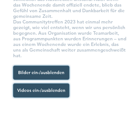
das Wochenende damit offiziell endete, blieb das
Gefühl von Zusammenhalt und Dankbarkeit für die
gemeinsame Zeit.
Das Communitytreffen 2023 hat einmal mehr
gezeigt, wie viel entsteht, wenn wir uns persönlich
begegnen. Aus Organisation wurde Teamarbeit,
aus Programmpunkten wurden Erinnerungen – und
aus einem Wochenende wurde ein Erlebnis, das
uns als Gemeinschaft weiter zusammengeschweißt
hat.
Bilder ein-/ausblenden
Videos ein-/ausblenden