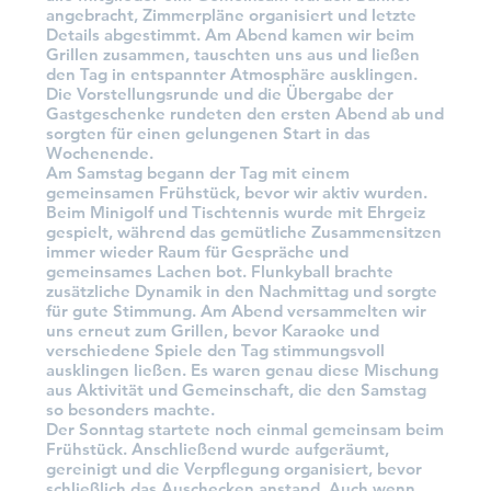
angebracht, Zimmerpläne organisiert und letzte
Details abgestimmt. Am Abend kamen wir beim
Grillen zusammen, tauschten uns aus und ließen
den Tag in entspannter Atmosphäre ausklingen.
Die Vorstellungsrunde und die Übergabe der
Gastgeschenke rundeten den ersten Abend ab und
sorgten für einen gelungenen Start in das
Wochenende.
Am Samstag begann der Tag mit einem
gemeinsamen Frühstück, bevor wir aktiv wurden.
Beim Minigolf und Tischtennis wurde mit Ehrgeiz
gespielt, während das gemütliche Zusammensitzen
immer wieder Raum für Gespräche und
gemeinsames Lachen bot. Flunkyball brachte
zusätzliche Dynamik in den Nachmittag und sorgte
für gute Stimmung. Am Abend versammelten wir
uns erneut zum Grillen, bevor Karaoke und
verschiedene Spiele den Tag stimmungsvoll
ausklingen ließen. Es waren genau diese Mischung
aus Aktivität und Gemeinschaft, die den Samstag
so besonders machte.
Der Sonntag startete noch einmal gemeinsam beim
Frühstück. Anschließend wurde aufgeräumt,
gereinigt und die Verpflegung organisiert, bevor
schließlich das Auschecken anstand. Auch wenn