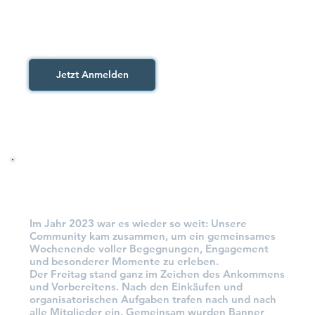
in Erinnerung bleiben.
Angemeldete Teilnehmer/innen
Jetzt Anmelden
Der Rückblick
Im Jahr 2023 war es wieder so weit: Unsere
Community kam zusammen, um ein gemeinsames
Wochenende voller Begegnungen, Engagement
und besonderer Momente zu erleben.
Der Freitag stand ganz im Zeichen des Ankommens
und Vorbereitens. Nach den Einkäufen und
organisatorischen Aufgaben trafen nach und nach
alle Mitglieder ein. Gemeinsam wurden Banner